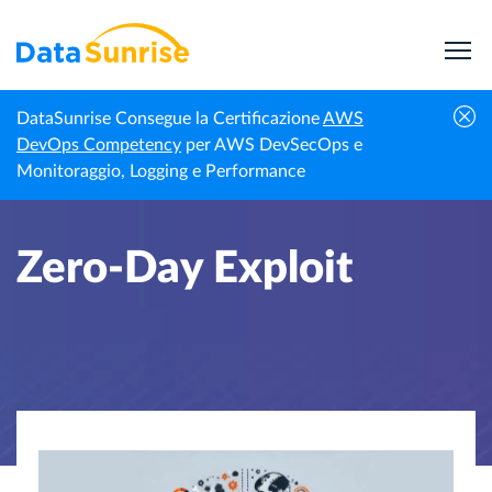
DataSunrise Consegue la Certificazione
AWS
Homepage
Centro di Conoscenza
Zero-Day Exploit
DevOps Competency
per AWS DevSecOps e
Monitoraggio, Logging e Performance
Zero-Day Exploit