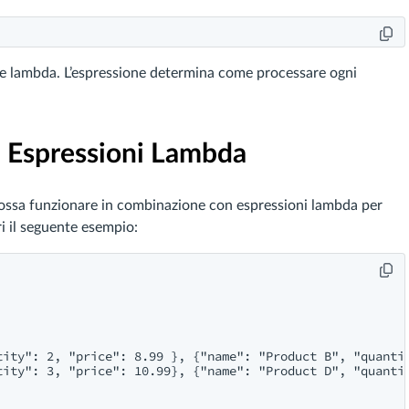
one lambda. L’espressione determina come processare ogni
n Espressioni Lambda
ossa funzionare in combinazione con espressioni lambda per
i il seguente esempio:
tity": 2, "price": 8.99 }, {"name": "Product B", "quantit
tity": 3, "price": 10.99}, {"name": "Product D", "quantit