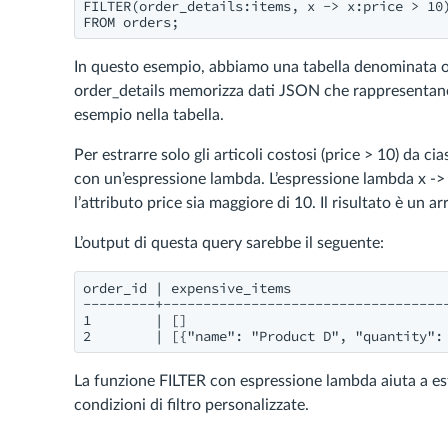
FILTER(order_details:items, x -> x:price > 10)
FROM orders;
In questo esempio, abbiamo una tabella denominata or
order_details memorizza dati JSON che rappresentano gl
esempio nella tabella.
Per estrarre solo gli articoli costosi (price > 10) da 
con un’espressione lambda. L’espressione lambda x -> x:
l’attributo price sia maggiore di 10. Il risultato è un a
L’output di questa query sarebbe il seguente:
order_id | expensive_items

---------+------------------------------------
1        | []

2        | [{"name": "Product D", "quantity":
La funzione FILTER con espressione lambda aiuta a estr
condizioni di filtro personalizzate.