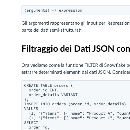
(arguments) -> expression
Gli argomenti rappresentano gli input per l’espressi
parte dei dati semi-strutturati.
Filtraggio dei Dati JSON co
Ora vediamo come la funzione FILTER di Snowflake p
estrarre determinati elementi dai dati JSON. Consider
CREATE TABLE orders (

  order_id INT,

  order_details VARIANT

);

INSERT INTO orders (order_id, order_details)

VALUES

  (1, '{"items": [{"name": "Product A", "quan
  (2, '{"items": [{"name": "Product C", "quan
SELECT

  order_id,
