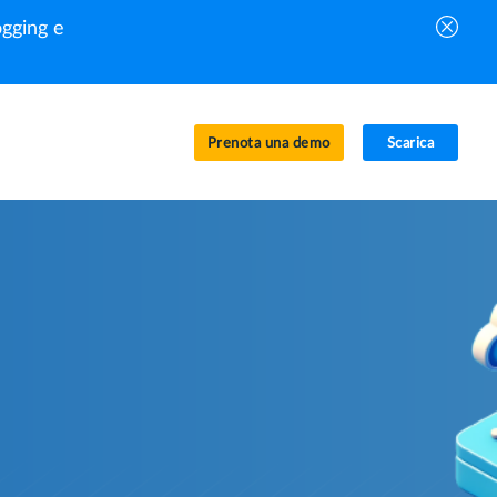
gging e
Prenota una demo
Scarica