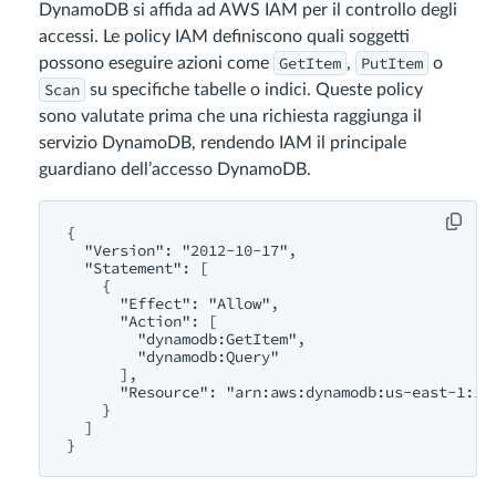
DynamoDB si affida ad AWS IAM per il controllo degli
accessi. Le policy IAM definiscono quali soggetti
GetItem
PutItem
possono eseguire azioni come
,
o
Scan
su specifiche tabelle o indici. Queste policy
sono valutate prima che una richiesta raggiunga il
servizio DynamoDB, rendendo IAM il principale
guardiano dell’accesso DynamoDB.
{

  "Version": "2012-10-17",

  "Statement": [

    {

      "Effect": "Allow",

      "Action": [

        "dynamodb:GetItem",

        "dynamodb:Query"

      ],

      "Resource": "arn:aws:dynamodb:us-east-1:123
    }

  ]
