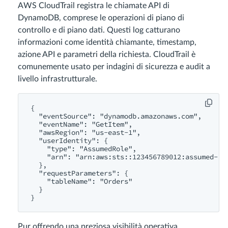
AWS CloudTrail registra le chiamate API di
DynamoDB, comprese le operazioni di piano di
controllo e di piano dati. Questi log catturano
informazioni come identità chiamante, timestamp,
azione API e parametri della richiesta. CloudTrail è
comunemente usato per indagini di sicurezza e audit a
livello infrastrutturale.
{

  "eventSource": "dynamodb.amazonaws.com",

  "eventName": "GetItem",

  "awsRegion": "us-east-1",

  "userIdentity": {

    "type": "AssumedRole",

    "arn": "arn:aws:sts::123456789012:assumed-rol
  },

  "requestParameters": {

    "tableName": "Orders"

  }

Pur offrendo una preziosa visibilità operativa,