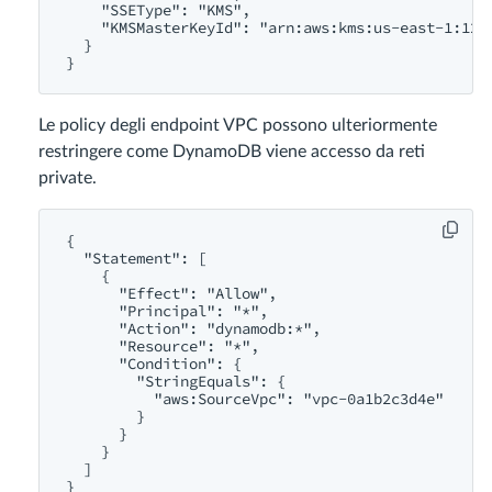
    "SSEType": "KMS",

    "KMSMasterKeyId": "arn:aws:kms:us-east-1:1234
  }

Le policy degli endpoint VPC possono ulteriormente
restringere come DynamoDB viene accesso da reti
private.
{

  "Statement": [

    {

      "Effect": "Allow",

      "Principal": "*",

      "Action": "dynamodb:*",

      "Resource": "*",

      "Condition": {

        "StringEquals": {

          "aws:SourceVpc": "vpc-0a1b2c3d4e"

        }

      }

    }

  ]
