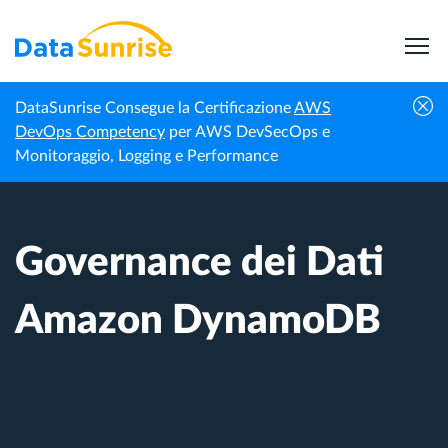
DataSunrise Consegue la Certificazione
AWS
Centro di
Governance dei Dati Amazon
DevOps Competency
per AWS DevSecOps e
Homepage
Conoscenza
DynamoDB
Monitoraggio, Logging e Performance
Governance dei Dati
Amazon DynamoDB