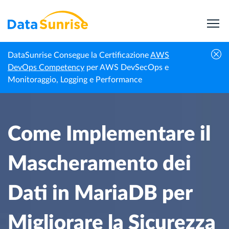
DataSunrise Consegue la Certificazione
AWS
Centro di
Come Implementare il Mascheramento dei Dati
DevOps Competency
per AWS DevSecOps e
Homepage
Conoscenza
in MariaDB per Migliorare la Sicurezza
Monitoraggio, Logging e Performance
Come Implementare il
Mascheramento dei
Dati in MariaDB per
Migliorare la Sicurezza