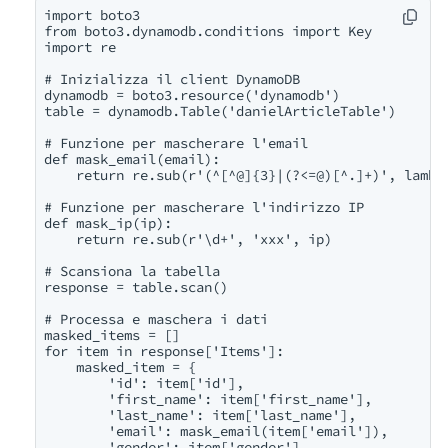
import boto3

from boto3.dynamodb.conditions import Key

import re

# Inizializza il client DynamoDB

dynamodb = boto3.resource('dynamodb')

table = dynamodb.Table('danielArticleTable')

# Funzione per mascherare l'email

def mask_email(email):

    return re.sub(r'(^[^@]{3}|(?<=@)[^.]+)', lambda
# Funzione per mascherare l'indirizzo IP

def mask_ip(ip):

    return re.sub(r'\d+', 'xxx', ip)

# Scansiona la tabella

response = table.scan()

# Processa e maschera i dati

masked_items = []

for item in response['Items']:

    masked_item = {

        'id': item['id'],

        'first_name': item['first_name'],

        'last_name': item['last_name'],

        'email': mask_email(item['email']),

        'gender': item['gender'],
