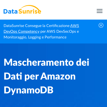
DataSunrise Consegue la Certificazione
AWS
Centro di
Mascheramento dei Dati per Amazon
DevOps Competency
per AWS DevSecOps e
Homepage
Conoscenza
DynamoDB
Monitoraggio, Logging e Performance
Mascheramento dei
Dati per Amazon
DynamoDB