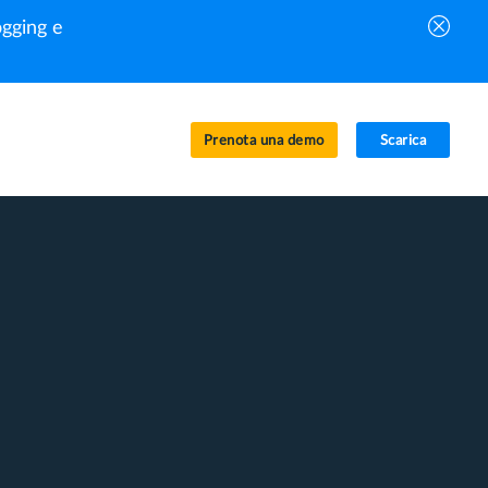
gging e
Prenota una demo
Scarica