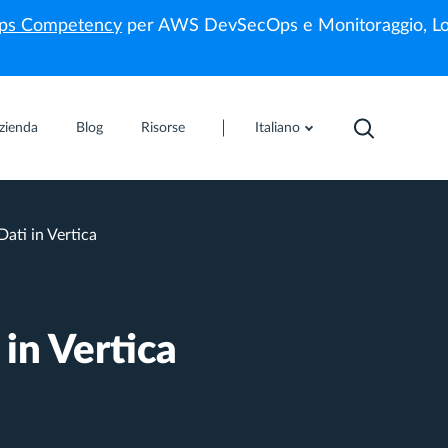
s Competency
per AWS DevSecOps e Monitoraggio, Lo
zienda
Blog
Risorse
Italiano
ati in Vertica
in Vertica