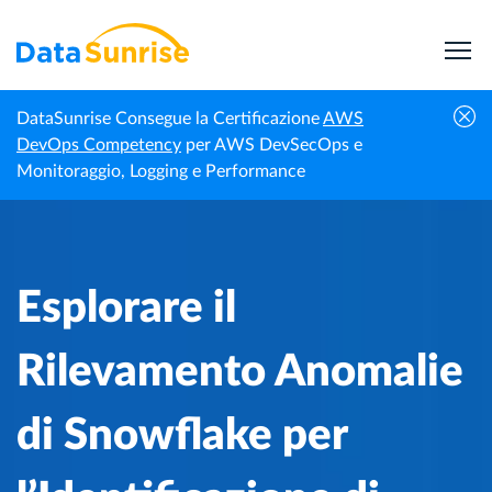
DataSunrise Consegue la Certificazione
AWS
Esplorare il Rilevamento Anomalie di
DevOps Competency
per AWS DevSecOps e
Centro di
Homepage
Snowflake per l’Identificazione di Outlier nei
Monitoraggio, Logging e Performance
Conoscenza
Dati
Esplorare il
Rilevamento Anomalie
di Snowflake per