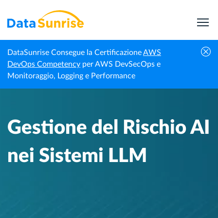
DataSunrise Consegue la Certificazione
AWS
Centro di
Gestione del Rischio AI nei Sistemi
DevOps Competency
per AWS DevSecOps e
Homepage
Conoscenza
LLM
Monitoraggio, Logging e Performance
Gestione del Rischio AI
nei Sistemi LLM