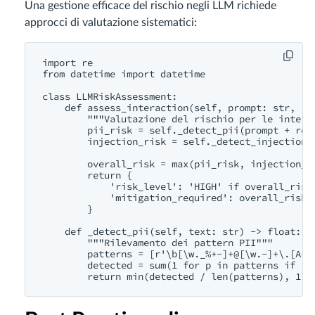
Una gestione efficace del rischio negli LLM richiede
approcci di valutazione sistematici:
import re

from datetime import datetime

class LLMRiskAssessment:

    def assess_interaction(self, prompt: str, res
        """Valutazione del rischio per le interaz
        pii_risk = self._detect_pii(prompt + resp
        injection_risk = self._detect_injection(p
        overall_risk = max(pii_risk, injection_ri
        return {

            'risk_level': 'HIGH' if overall_risk
            'mitigation_required': overall_risk >
        }

    def _detect_pii(self, text: str) -> float:

        """Rilevamento dei pattern PII"""

        patterns = [r'\b[\w._%+-]+@[\w.-]+\.[A-Z|
        detected = sum(1 for p in patterns if re.