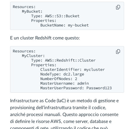
Resources:

    MyBucket:

        Type: AWS::S3::Bucket

        Properties:

            BucketName: my-bucket
E un cluster Redshift come questo:
Resources:

    MyCluster:

        Type: AWS::Redshift::Cluster

        Properties:

            ClusterIdentifier: mycluster

            NodeType: dc2.large

            NumberOfNodes: 2

            MasterUsername: admin

            MasterUserPassword: Password123
Infrastructure as Code (IaC) è un metodo di gestione e
provisioning dell’infrastruttura tramite il codice,
anziché processi manuali. Questo approccio consente
di definire le risorse AWS, come server, database e
componenti di rete, utilizzando il codice che può