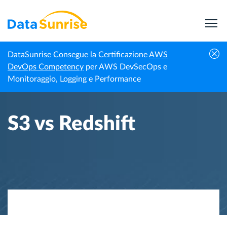
DataSunrise Consegue la Certificazione
AWS
Homepage
Centro di Conoscenza
S3 vs Redshift
DevOps Competency
per AWS DevSecOps e
Monitoraggio, Logging e Performance
S3 vs Redshift