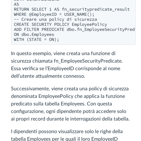
AS

RETURN SELECT 1 AS fn_securitypredicate_result

WHERE @EmployeeID = USER_NAME();

-- Creare una policy di sicurezza

CREATE SECURITY POLICY EmployeePolicy

ADD FILTER PREDICATE dbo.fn_EmployeeSecurityPredica
ON dbo.Employees

In questo esempio, viene creata una funzione di
sicurezza chiamata fn_EmployeeSecurityPredicate.
Essa verifica se l’EmployeeID corrisponde al nome
dell’utente attualmente connesso.
Successivamente, viene creata una policy di sicurezza
denominata EmployeePolicy che applica la funzione
predicato sulla tabella Employees. Con questa
configurazione, ogni dipendente potrà accedere solo
ai propri record durante le interrogazioni della tabella.
I dipendenti possono visualizzare solo le righe della
tabella Employees per le quali il loro EmployeeID