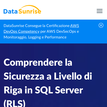
DataSunrise Consegue la Certificazione
AWS
Centro di
Comprendere la Sicurezza a Livello di Riga
DevOps Competency
per AWS DevSecOps e
Homepage
Conoscenza
in SQL Server (RLS)
Monitoraggio, Logging e Performance
Comprendere la
Sicurezza a Livello di
Riga in SQL Server
(RLS)