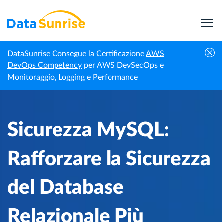
DataSunrise Consegue la Certificazione
AWS
Centro di
Sicurezza MySQL: Rafforzare la Sicurezza del
DevOps Competency
per AWS DevSecOps e
Homepage
Conoscenza
Database Relazionale Più Popolare
Monitoraggio, Logging e Performance
Sicurezza MySQL:
Rafforzare la Sicurezza
del Database
Relazionale Più