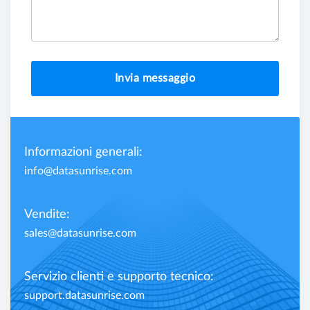
Invia messaggio
Informazioni generali:
info@datasunrise.com
Vendite:
sales@datasunrise.com
Servizio clienti e supporto tecnico:
support.datasunrise.com