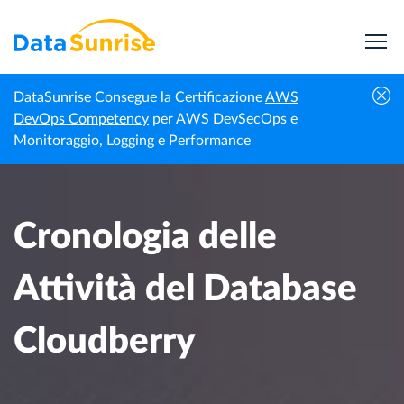
DataSunrise Consegue la Certificazione
AWS
Centro di
Cronologia delle Attività del Database
DevOps Competency
per AWS DevSecOps e
Homepage
Conoscenza
Cloudberry
Monitoraggio, Logging e Performance
Cronologia delle
Attività del Database
Cloudberry