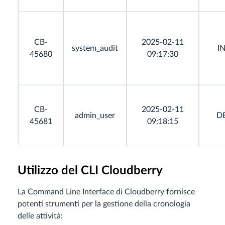
CB-
2025-02-11
system_audit
I
45680
09:17:30
CB-
2025-02-11
admin_user
D
45681
09:18:15
Utilizzo del CLI Cloudberry
La Command Line Interface di Cloudberry fornisce
potenti strumenti per la gestione della cronologia
delle attività: