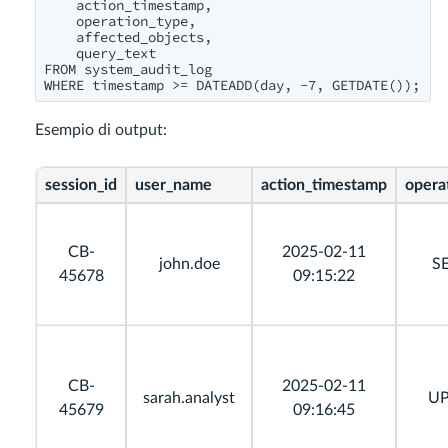
    action_timestamp,

    operation_type,

    affected_objects,

    query_text

FROM system_audit_log

Esempio di output:
session_id
user_name
action_timestamp
opera
CB-
2025-02-11
john.doe
S
45678
09:15:22
CB-
2025-02-11
sarah.analyst
U
45679
09:16:45