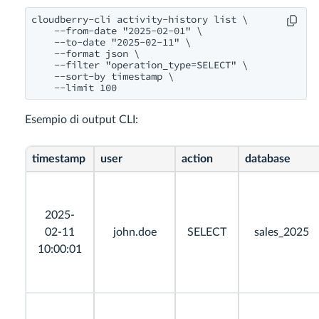
cloudberry-cli activity-history list \

    --from-date "2025-02-01" \

    --to-date "2025-02-11" \

    --format json \

    --filter "operation_type=SELECT" \

    --sort-by timestamp \

Esempio di output CLI:
timestamp
user
action
database
2025-
02-11
john.doe
SELECT
sales_2025
10:00:01