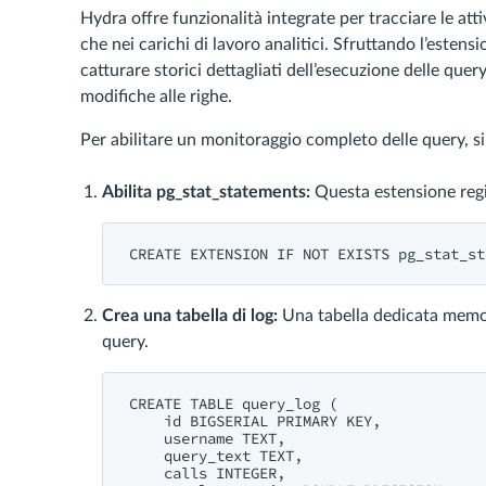
Hydra offre funzionalità integrate per tracciare le atti
che nei carichi di lavoro analitici. Sfruttando l’estens
catturare storici dettagliati dell’esecuzione delle query
modifiche alle righe.
Per abilitare un monitoraggio completo delle query, si
Abilita pg_stat_statements:
Questa estensione regis
CREATE
 EXTENSION 
IF
NOT
EXISTS
Crea una tabella di log:
Una tabella dedicata memori
query.
CREATE
TABLE
 query_log (

id
 BIGSERIAL PRIMARY 
KEY
,

    username 
TEXT
,

    query_text 
TEXT
,

    calls 
INTEGER
,
