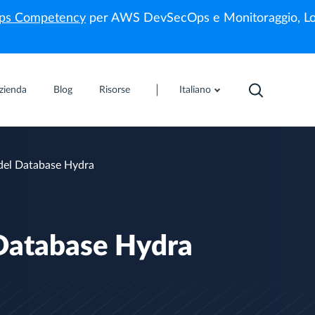
s Competency
per AWS DevSecOps e Monitoraggio, Lo
zienda
Blog
Risorse
Italiano
à del Database Hydra
l Database Hydra