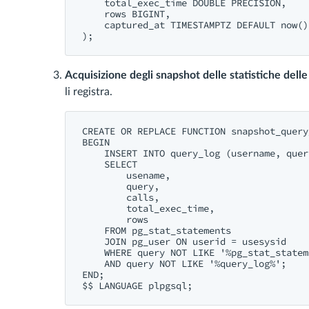
    total_exec_time 
DOUBLE
PRECISION
,

rows
BIGINT
,

    captured_at TIMESTAMPTZ 
DEFAULT
now
()

Acquisizione degli snapshot delle statistiche delle
li registra.
CREATE
OR
REPLACE
FUNCTION
 snapshot_query
BEGIN
INSERT
INTO
 query_log (username, quer
SELECT
        usename,

query
,

        calls,

        total_exec_time,

rows
FROM
 pg_stat_statements

JOIN
 pg_user 
ON
 userid = usesysid

WHERE
query
NOT
LIKE
'%pg_stat_statem
AND
query
NOT
LIKE
'%query_log%'
END
;
