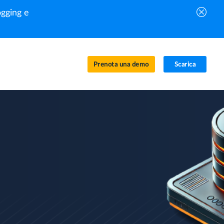
gging e
Prenota una demo
Scarica