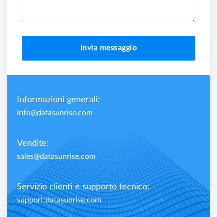
Invia messaggio
Informazioni generali:
info@datasunrise.com
Vendite:
sales@datasunrise.com
Servizio clienti e supporto tecnico:
support.datasunrise.com