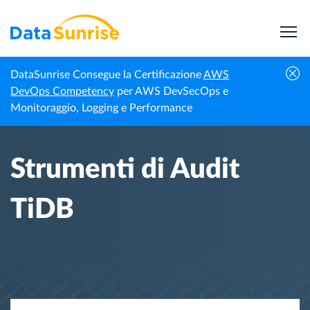
DataSunrise Consegue la Certificazione
AWS
Homepage
Centro di Conoscenza
Strumenti di Audit TiDB
DevOps Competency
per AWS DevSecOps e
Monitoraggio, Logging e Performance
Strumenti di Audit
TiDB