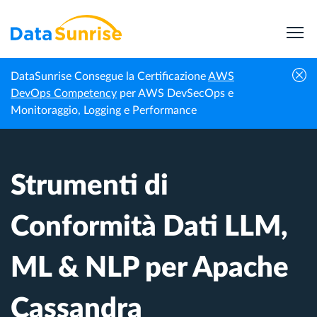
DataSunrise Consegue la Certificazione
AWS
Centro di
Strumenti di Conformità Dati LLM, ML &
DevOps Competency
per AWS DevSecOps e
Homepage
Conoscenza
NLP per Apache Cassandra
Monitoraggio, Logging e Performance
Strumenti di
Conformità Dati LLM,
ML & NLP per Apache
Cassandra