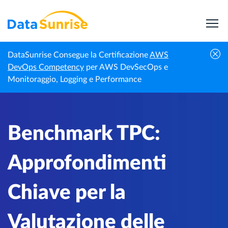
DataSunrise Consegue la Certificazione
AWS
Centro di
Benchmark TPC: Approfondimenti Chiave per
DevOps Competency
per AWS DevSecOps e
Homepage
Conoscenza
la Valutazione delle Prestazioni del Database
Monitoraggio, Logging e Performance
Benchmark TPC:
Approfondimenti
Chiave per la
Valutazione delle