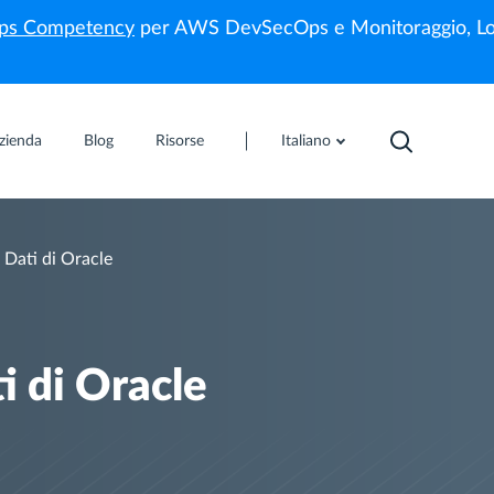
s Competency
per AWS DevSecOps e Monitoraggio, Lo
zienda
Blog
Risorse
Italiano
i Dati di Oracle
i di Oracle