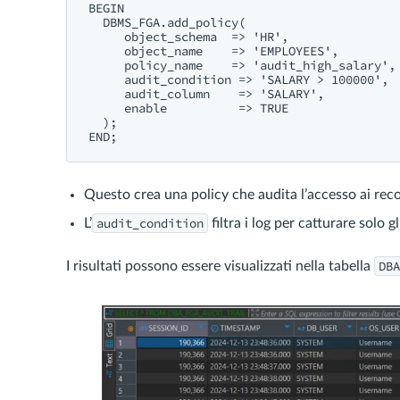
BEGIN

  DBMS_FGA.add_policy(

     object_schema  => 'HR',

     object_name    => 'EMPLOYEES',

     policy_name    => 'audit_high_salary',

     audit_condition => 'SALARY > 100000',

     audit_column    => 'SALARY',

     enable          => TRUE

  );

END;
Questo crea una policy che audita l’accesso ai rec
audit_condition
L’
filtra i log per catturare solo gl
DBA
I risultati possono essere visualizzati nella tabella