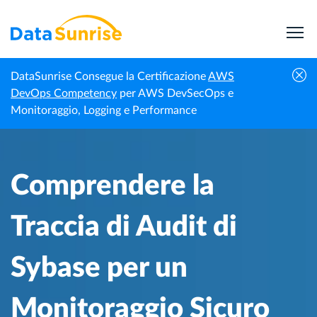
DataSunrise Consegue la Certificazione
AWS
Centro di
Comprendere la Traccia di Audit di Sybase per
DevOps Competency
per AWS DevSecOps e
Homepage
Conoscenza
un Monitoraggio Sicuro dei Dati
Monitoraggio, Logging e Performance
Comprendere la
Traccia di Audit di
Sybase per un
Monitoraggio Sicuro