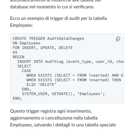
automaticamente le modifiche alle tabelle del
database nel momento in cui si verificano.
Ecco un esempio di trigger di audit per la tabella
Employees:
CREATE TRIGGER AuditDataChanges

ON Employees

FOR INSERT, UPDATE, DELETE

AS

BEGIN

  INSERT INTO AuditLog (event_type, user_id, change
  SELECT

    CASE

      WHEN EXISTS (SELECT * FROM inserted) AND EXIS
      WHEN EXISTS (SELECT * FROM inserted) THEN 'IN
      ELSE 'DELETE'

    END,

    SYSTEM_USER, GETDATE(), 'Employees';

END;
Questo trigger registra ogni inserimento,
aggiornamento o cancellazione nella tabella
Employees, salvando i dettagli in una tabella speciale