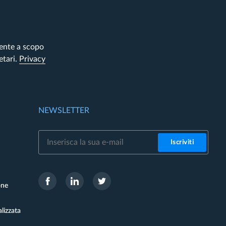
mente a scopo
etari.
Privacy
NEWSLETTER
Iscriviti
one
lizzata