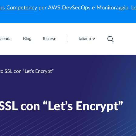
s Competency
per AWS DevSecOps e Monitoraggio, Lo
zienda
Blog
Risorse
Italiano
to SSL con “Let’s Encrypt”
 SSL con “Let’s Encrypt”