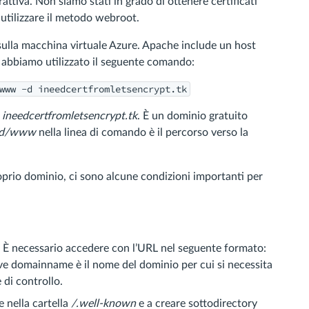
attiva. Non siamo stati in grado di ottenere certificati
 utilizzare il metodo webroot.
sulla macchina virtuale Azure. Apache include un host
Poi abbiamo utilizzato il seguente comando:
www -d ineedcertfromletsencrypt.tk
o
ineedcertfromletsencrypt.tk
. È un dominio gratuito
tpd/www
nella linea di comando è il percorso verso la
oprio dominio, ci sono alcune condizioni importanti per
o. È necessario accedere con l’URL nel seguente formato:
e domainname è il nome del dominio per cui si necessita
e di controllo.
e nella cartella
/.well-known
e a creare sottodirectory