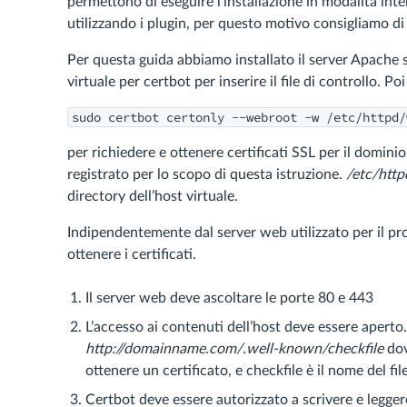
permettono di eseguire l’installazione in modalità inter
utilizzando i plugin, per questo motivo consigliamo di
Per questa guida abbiamo installato il server Apache 
virtuale per certbot per inserire il file di controllo. 
sudo certbot certonly --webroot -w /etc/httpd/
per richiedere e ottenere certificati SSL per il domini
registrato per lo scopo di questa istruzione.
/etc/ht
directory dell’host virtuale.
Indipendentemente dal server web utilizzato per il pr
ottenere i certificati.
Il server web deve ascoltare le porte 80 e 443
L’accesso ai contenuti dell’host deve essere apert
http://domainname.com/.well-known/checkfile
dov
ottenere un certificato, e checkfile è il nome del fil
Certbot deve essere autorizzato a scrivere e legger