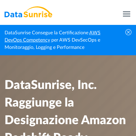
DataSunrise Consegue la Certificazione
AWS
DataSunrise, Inc. Raggiunge la Designazione
DevOps Competency
per AWS DevSecOps e
Notizie
Homepage
Amazon Redshift Ready, Lanciando il Partner
Monitoraggio, Logging e Performance
Professionali
a re:Invent
DataSunrise, Inc.
Raggiunge la
Designazione Amazon