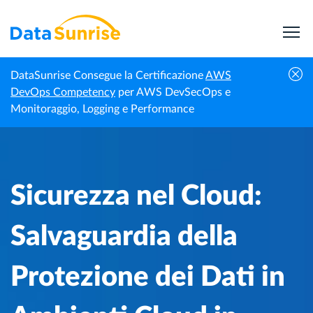
DataSunrise Consegue la Certificazione
AWS
Sicurezza nel Cloud: Salvaguardia della
DevOps Competency
per AWS DevSecOps e
Notizie
Homepage
Protezione dei Dati in Ambienti Cloud in
Monitoraggio, Logging e Performance
Professionali
Evoluzione
Sicurezza nel Cloud:
Salvaguardia della
Protezione dei Dati in