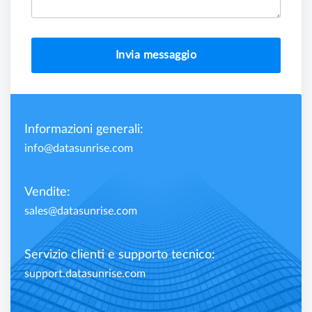
Invia messaggio
Informazioni generali:
info@datasunrise.com
Vendite:
sales@datasunrise.com
Servizio clienti e supporto tecnico:
support.datasunrise.com