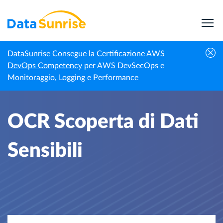
DataSunrise Consegue la Certificazione
AWS
Homepage
Notizie Professionali
OCR Scoperta di Dati Sensibili
DevOps Competency
per AWS DevSecOps e
Monitoraggio, Logging e Performance
OCR Scoperta di Dati
Sensibili