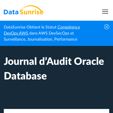
DataSunrise Obtient le Statut
Compétence
Accueil
Centre de connaissances
Journal d’Audit Oracle Database
DevOps AWS
dans AWS DevSecOps et
Surveillance, Journalisation, Performance
Journal d’Audit Oracle
Database