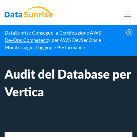
DataSunrise Consegue la Certificazione
AWS
Homepage
Centro di Conoscenza
Audit del Database per Vertica
DevOps Competency
per AWS DevSecOps e
Monitoraggio, Logging e Performance
Audit del Database per
Vertica