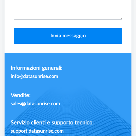
Invia messaggio
Informazioni generali:
info@datasunrise.com
Vendite:
sales@datasunrise.com
Servizio clienti e supporto tecnico:
support.datasunrise.com