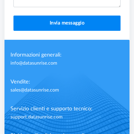
Invia messaggio
Informazioni generali:
info@datasunrise.com
Vendite:
sales@datasunrise.com
Servizio clienti e supporto tecnico:
support.datasunrise.com