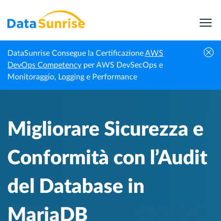
DataSunrise Consegue la Certificazione
AWS
Centro di
Migliorare Sicurezza e Conformità con
DevOps Competency
per AWS DevSecOps e
Homepage
Conoscenza
l’Audit del Database in MariaDB
Monitoraggio, Logging e Performance
Migliorare Sicurezza e
Conformità con l’Audit
del Database in
MariaDB