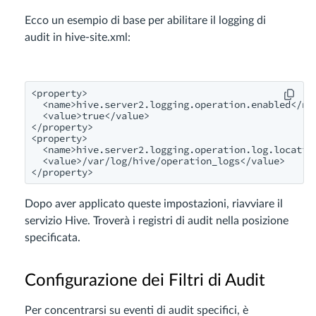
Ecco un esempio di base per abilitare il logging di
audit in hive-site.xml:
<property>

  <name>hive.server2.logging.operation.enabled</nam
  <value>true</value>

</property>

<property>

  <name>hive.server2.logging.operation.log.location
  <value>/var/log/hive/operation_logs</value>

</property>
Dopo aver applicato queste impostazioni, riavviare il
servizio Hive. Troverà i registri di audit nella posizione
specificata.
Configurazione dei Filtri di Audit
Per concentrarsi su eventi di audit specifici, è