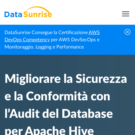
DataSunrise Consegue la Certificazione
AWS
Centro di
Migliorare la Sicurezza e la Conformità con
DevOps Competency
per AWS DevSecOps e
Homepage
Conoscenza
l’Audit del Database per Apache Hive
Monitoraggio, Logging e Performance
Migliorare la Sicurezza
e la Conformità con
l’Audit del Database
per Apache Hive