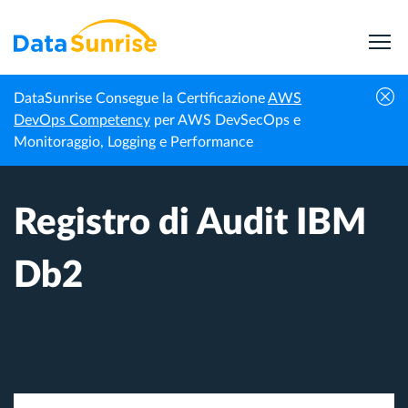
DataSunrise Consegue la Certificazione
AWS
Homepage
Centro di Conoscenza
Registro di Audit IBM Db2
DevOps Competency
per AWS DevSecOps e
Monitoraggio, Logging e Performance
Registro di Audit IBM
Db2