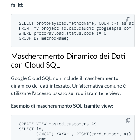
falliti:
SELECT protoPayload.methodName, COUNT(*) as attem
FROM `my_project_id.cloudaudit_googleapis_com_dat
WHERE protoPayload.status.code != 0

Mascheramento Dinamico dei Dati
con Cloud SQL
Google Cloud SQL non include il mascheramento
dinamico dei dati integrato. Un'alternativa comune è
utilizzare l'accesso basato sui ruoli tramite le view.
Esempio di mascheramento SQL tramite view:
CREATE VIEW masked_customers AS

SELECT id, 

       CONCAT('XXXX-', RIGHT(card_number, 4)) as 
       name
