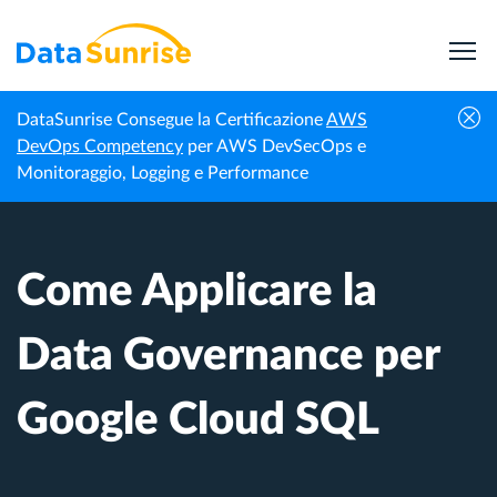
DataSunrise Consegue la Certificazione
AWS
Centro di
Come Applicare la Data Governance per
DevOps Competency
per AWS DevSecOps e
Homepage
Conoscenza
Google Cloud SQL
Monitoraggio, Logging e Performance
Come Applicare la
Data Governance per
Google Cloud SQL