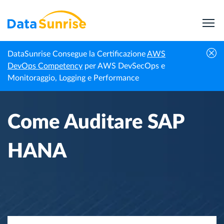
DataSunrise Consegue la Certificazione
AWS
Homepage
Centro di Conoscenza
Come Auditare SAP HANA
DevOps Competency
per AWS DevSecOps e
Monitoraggio, Logging e Performance
Come Auditare SAP
HANA