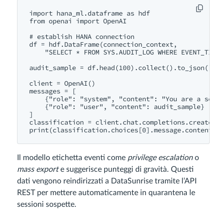
import hana_ml.dataframe as hdf

from openai import OpenAI

# establish HANA connection

df = hdf.DataFrame(connection_context,

    "SELECT * FROM SYS.AUDIT_LOG WHERE EVENT_TIME
audit_sample = df.head(100).collect().to_json()

client = OpenAI()

messages = [

    {"role": "system", "content": "You are a secu
    {"role": "user", "content": audit_sample}

]

classification = client.chat.completions.create(m
Il modello etichetta eventi come
privilege escalation
o
mass export
e suggerisce punteggi di gravità. Questi
dati vengono reindirizzati a DataSunrise tramite l’API
REST per mettere automaticamente in quarantena le
sessioni sospette.