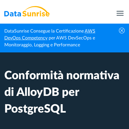
DataSunrise Consegue la Certificazione
AWS
Centro di
Conformità normativa di AlloyDB per
DevOps Competency
per AWS DevSecOps e
Homepage
Conoscenza
PostgreSQL
Monitoraggio, Logging e Performance
Conformità normativa
di AlloyDB per
PostgreSQL