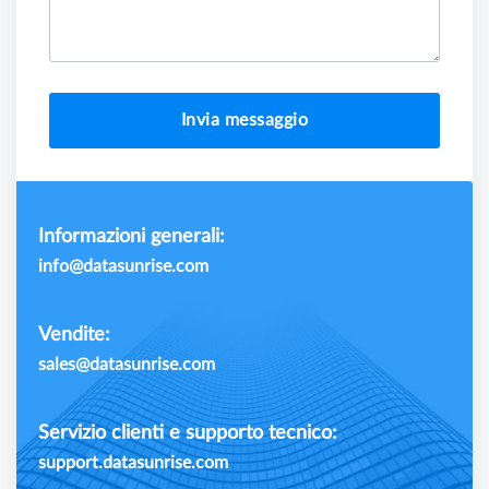
Invia messaggio
Informazioni generali:
info@datasunrise.com
Vendite:
sales@datasunrise.com
Servizio clienti e supporto tecnico:
support.datasunrise.com