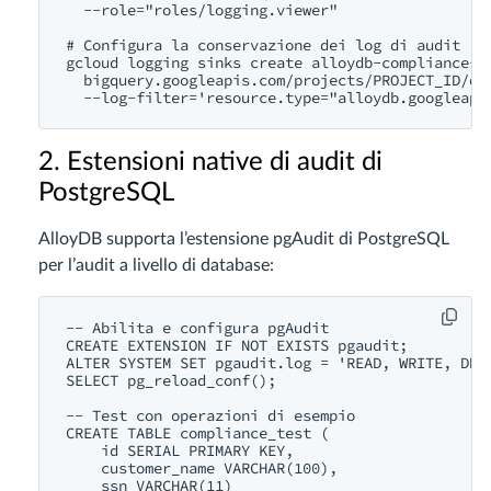
  --role="roles/logging.viewer"

# Configura la conservazione dei log di audit

gcloud logging sinks create alloydb-compliance-si
  bigquery.googleapis.com/projects/PROJECT_ID/dat
2. Estensioni native di audit di
PostgreSQL
AlloyDB supporta l’estensione pgAudit di PostgreSQL
per l’audit a livello di database:
-- Abilita e configura pgAudit

CREATE EXTENSION IF NOT EXISTS pgaudit;

ALTER SYSTEM SET pgaudit.log = 'READ, WRITE, DDL'
SELECT pg_reload_conf();

-- Test con operazioni di esempio

CREATE TABLE compliance_test (

    id SERIAL PRIMARY KEY,

    customer_name VARCHAR(100),

    ssn VARCHAR(11)
