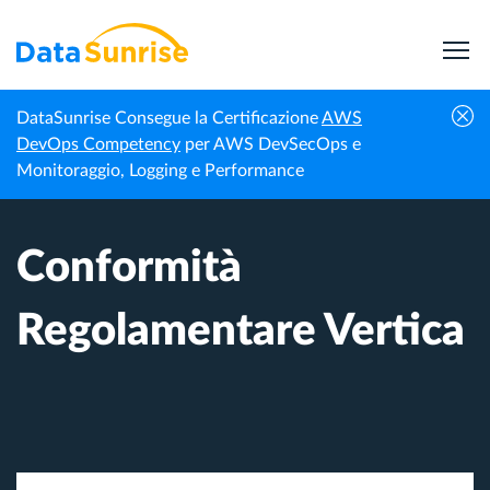
DataSunrise Consegue la Certificazione
AWS
Homepage
Centro di Conoscenza
Conformità Regolamentare Vertica
DevOps Competency
per AWS DevSecOps e
Monitoraggio, Logging e Performance
Conformità
Regolamentare Vertica