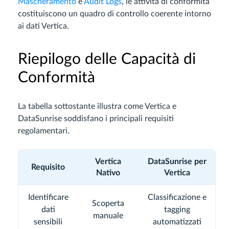
Mascheramento
e
Audit Logs
, le attività di conformità
costituiscono un quadro di controllo coerente intorno
ai dati Vertica.
Riepilogo delle Capacità di
Conformità
La tabella sottostante illustra come Vertica e
DataSunrise soddisfano i principali requisiti
regolamentari.
Vertica
DataSunrise per
Requisito
Nativo
Vertica
Identificare
Classificazione e
Scoperta
dati
tagging
manuale
sensibili
automatizzati