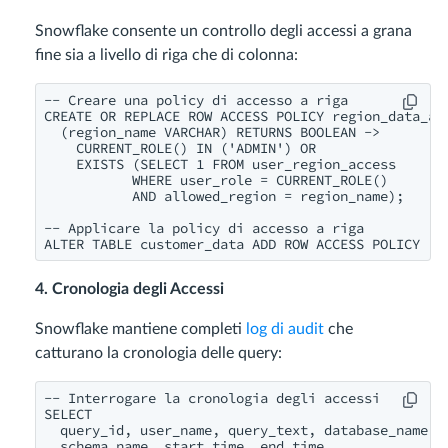
Snowflake consente un controllo degli accessi a grana
fine sia a livello di riga che di colonna:
-- Creare una policy di accesso a riga

CREATE OR REPLACE ROW ACCESS POLICY region_data_acc
  (region_name VARCHAR) RETURNS BOOLEAN ->

    CURRENT_ROLE() IN ('ADMIN') OR

    EXISTS (SELECT 1 FROM user_region_access

           WHERE user_role = CURRENT_ROLE()

           AND allowed_region = region_name);

-- Applicare la policy di accesso a riga

4. Cronologia degli Accessi
Snowflake mantiene completi
log di audit
che
catturano la cronologia delle query:
-- Interrogare la cronologia degli accessi

SELECT 

  query_id, user_name, query_text, database_name,

  schema_name, start_time, end_time
