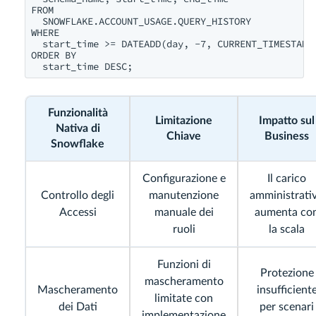
FROM 

  SNOWFLAKE.ACCOUNT_USAGE.QUERY_HISTORY

WHERE 

  start_time >= DATEADD(day, -7, CURRENT_TIMESTAMP(
ORDER BY 

Funzionalità
Limitazione
Impatto sul
Nativa di
Chiave
Business
Snowflake
Configurazione e
Il carico
Controllo degli
manutenzione
amministrati
Accessi
manuale dei
aumenta co
ruoli
la scala
Funzioni di
Protezione
mascheramento
Mascheramento
insufficient
limitate con
dei Dati
per scenari
implementazione