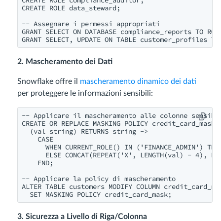
CREATE ROLE data_steward;

-- Assegnare i permessi appropriati

GRANT SELECT ON DATABASE compliance_reports TO ROLE
2. Mascheramento dei Dati
Snowflake offre il
mascheramento dinamico dei dati
per proteggere le informazioni sensibili:
-- Applicare il mascheramento alle colonne sensibil
CREATE OR REPLACE MASKING POLICY credit_card_mask A
  (val string) RETURNS string ->

    CASE

      WHEN CURRENT_ROLE() IN ('FINANCE_ADMIN') THEN
      ELSE CONCAT(REPEAT('X', LENGTH(val) - 4), RIG
    END;

-- Applicare la policy di mascheramento

ALTER TABLE customers MODIFY COLUMN credit_card_num
3. Sicurezza a Livello di Riga/Colonna