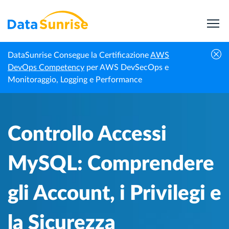
DataSunrise Consegue la Certificazione
AWS
Centro di
Controllo Accessi MySQL: Comprendere gli
DevOps Competency
per AWS DevSecOps e
Homepage
Conoscenza
Account, i Privilegi e la Sicurezza
Monitoraggio, Logging e Performance
Controllo Accessi
MySQL: Comprendere
gli Account, i Privilegi e
la Sicurezza