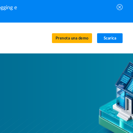
gging e
Prenota una demo
Scarica