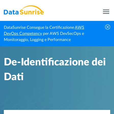
DataSunrise Consegue la Certificazione
AWS
Homepage
Centro di Conoscenza
De-Identificazione dei Dati
DevOps Competency
per AWS DevSecOps e
Monitoraggio, Logging e Performance
De-Identificazione dei
Dati