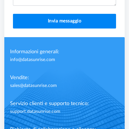
Invia messaggio
Informazioni generali:
info@datasunrise.com
Vendite:
sales@datasunrise.com
Servizio clienti e supporto tecnico:
support.datasunrise.com