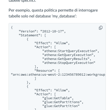
tabelle specifici.
Per esempio, questa politica permette di interrogare
tabelle solo nel database ‘my_database’:
{

    "Version": "2012-10-17",

    "Statement": [

        {

            "Effect": "Allow",

            "Action": [

                "athena:StartQueryExecution",

                "athena:GetQueryExecution",

                "athena:GetQueryResults",

                "athena:StopQueryExecution"

            ],

            "Resource": [

"arn:aws:athena:us-west-2:123456789012:workgroup/pr
            ]

        },

        {

            "Effect": "Allow",

            "Action": [

                "glue:GetTable",

                "glue:GetPartitions",

                "glue:GetPartition"

            ],
