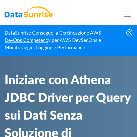
DataSunrise Consegue la Certificazione
AWS
Centro di
Iniziare con Athena JDBC Driver per Query sui
DevOps Competency
per AWS DevSecOps e
Homepage
Conoscenza
Dati Senza Soluzione di Continuità
Monitoraggio, Logging e Performance
Iniziare con Athena
JDBC Driver per Query
sui Dati Senza
Soluzione di