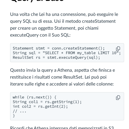
Una volta che Lei ha una connessione, può eseguire le
query SQL su di essa. Usi il metodo createStatement
per creare un oggetto Statement, poi chiami
executeQuery con il Suo SQL:
Statement stmt = conn.createStatement();

String sql = "SELECT * FROM my_table LIMIT 10";

ResultSet rs = stmt.executeQuery(sql);
Questo invia la query a Athena, aspetta che finisca e
restituisce i risultati come ResultSet. Lei può poi
iterare sulle righe e accedere ai valori delle colonne:
while (rs.next()) {

String col1 = rs.getString(1);

int col2 = rs.getInt(2);

// ...

}
Ricordi che Athena interroga dati memorizzati in S3.