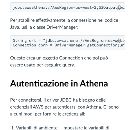
jdbc:awsathena://AwsRegion=us-west-2;S3OutputLocat
Per stabilire effettivamente la connessione nel codice
Java, usi la classe DriverManager:
String url = "jdbc:awsathena://AwsRegion=us-west-2;
Connection conn = DriverManager.getConnection(url)
Questo crea un oggetto Connection che poi può
essere usato per eseguire query.
Autenticazione in Athena
Per connettersi, il driver JDBC ha bisogno delle
credenziali AWS per autenticarsi con Athena. Ci sono
alcuni modi per fornire le credenziali:
Variabili di ambiente – Impostare le variabili di