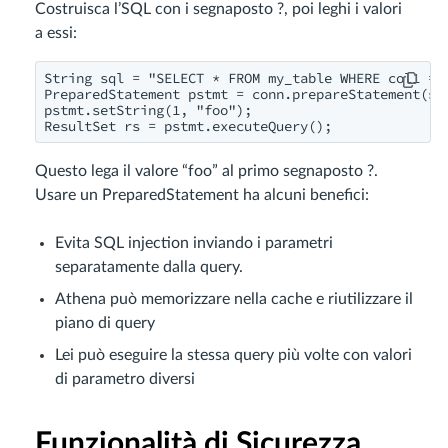
Costruisca l’SQL con i segnaposto ?, poi leghi i valori
a essi:
String sql = "SELECT * FROM my_table WHERE col1 = ?
PreparedStatement pstmt = conn.prepareStatement(sql
pstmt.setString(1, "foo");

ResultSet rs = pstmt.executeQuery();
Questo lega il valore “foo” al primo segnaposto ?.
Usare un PreparedStatement ha alcuni benefici:
Evita SQL injection inviando i parametri
separatamente dalla query.
Athena può memorizzare nella cache e riutilizzare il
piano di query
Lei può eseguire la stessa query più volte con valori
di parametro diversi
Funzionalità di Sicurezza