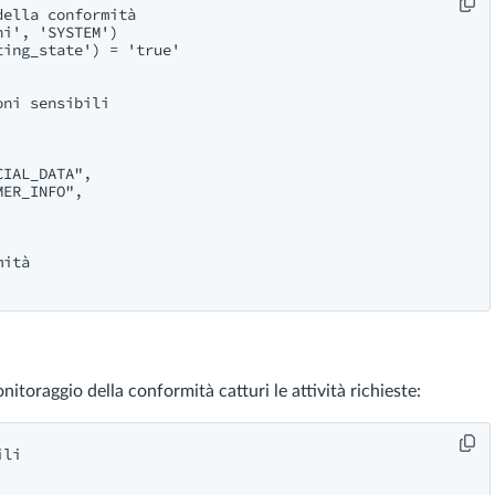
ella conformità

i', 'SYSTEM') 

ing_state') = 'true' 

ni sensibili

IAL_DATA",

ER_INFO",

ità

nitoraggio della conformità catturi le attività richieste:
li
