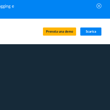
gging e
Prenota una demo
Scarica