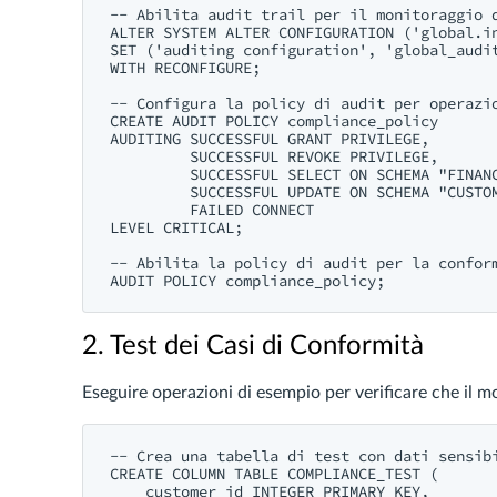
-- Abilita audit trail per il monitoraggio d
ALTER SYSTEM ALTER CONFIGURATION ('global.in
SET ('auditing configuration', 'global_audit
WITH RECONFIGURE;

-- Configura la policy di audit per operazio
CREATE AUDIT POLICY compliance_policy 

AUDITING SUCCESSFUL GRANT PRIVILEGE, 

         SUCCESSFUL REVOKE PRIVILEGE,

         SUCCESSFUL SELECT ON SCHEMA "FINANC
         SUCCESSFUL UPDATE ON SCHEMA "CUSTOM
         FAILED CONNECT

LEVEL CRITICAL;

-- Abilita la policy di audit per la conform
2. Test dei Casi di Conformità
Eseguire operazioni di esempio per verificare che il mo
-- Crea una tabella di test con dati sensibi
CREATE COLUMN TABLE COMPLIANCE_TEST (

    customer_id INTEGER PRIMARY KEY,
