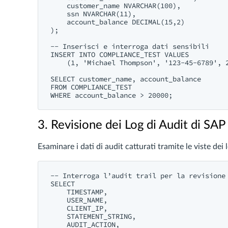
    customer_name NVARCHAR(100),

    ssn NVARCHAR(11),

    account_balance DECIMAL(15,2)

);

-- Inserisci e interroga dati sensibili

INSERT INTO COMPLIANCE_TEST VALUES 

    (1, 'Michael Thompson', '123-45-6789', 2
SELECT customer_name, account_balance 

FROM COMPLIANCE_TEST 

3. Revisione dei Log di Audit di S
Esaminare i dati di audit catturati tramite le viste de
-- Interroga l’audit trail per la revisione 
SELECT 

    TIMESTAMP,

    USER_NAME,

    CLIENT_IP,

    STATEMENT_STRING,

    AUDIT_ACTION,
