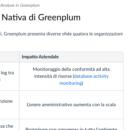
 Analysis in Greenplum
à Nativa di Greenplum
li, Greenplum presenta diverse sfide qualora le organizzazioni
Impatto Aziendale
Monitoraggio della conformità ad alta
log tra
intensità di risorse (
database activity
i
monitoring
)
nzione
L’onere amministrativo aumenta con la scala
sa che
Protezione non omogenea in tutto l’ambiente