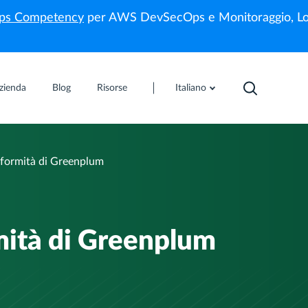
s Competency
per AWS DevSecOps e Monitoraggio, Lo
zienda
Blog
Risorse
Italiano
nformità di Greenplum
mità di Greenplum