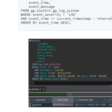
    event_time,

    event_message

FROM gp_toolkit.gp_log_system

WHERE event_severity = 'LOG'

AND event_time >= current_timestamp - interval
ORDER BY event_time DESC;
