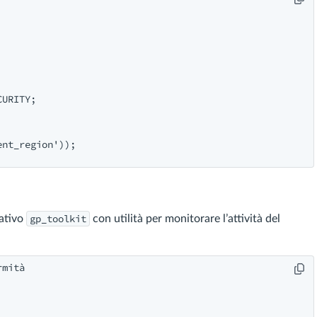
URITY;

nt_region'));

gp_toolkit
ativo
con utilità per monitorare l’attività del
mità
