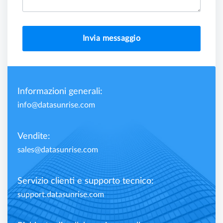
Invia messaggio
Informazioni generali:
info@datasunrise.com
Vendite:
sales@datasunrise.com
Servizio clienti e supporto tecnico:
support.datasunrise.com