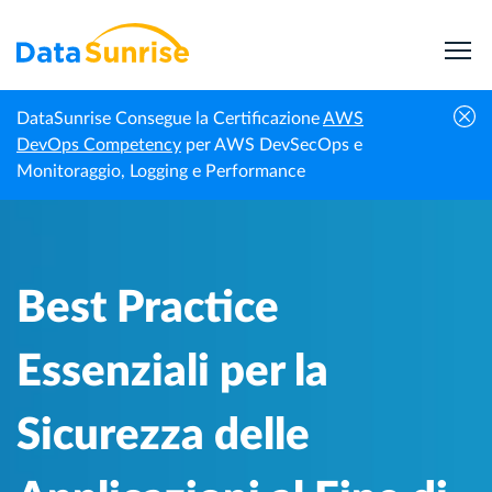
DataSunrise Consegue la Certificazione
AWS
Best Practice Essenziali per la Sicurezza delle
DevOps Competency
per AWS DevSecOps e
Centro di
Homepage
Applicazioni al Fine di Proteggere il Suo
Monitoraggio, Logging e Performance
Conoscenza
Software e i Suoi Dati
Best Practice
Essenziali per la
Sicurezza delle