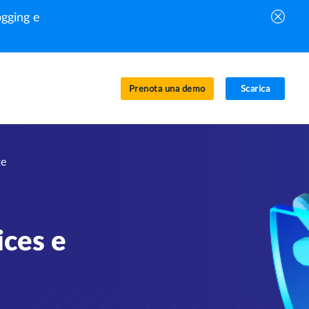
gging e
Prenota una demo
Scarica
te
ices e