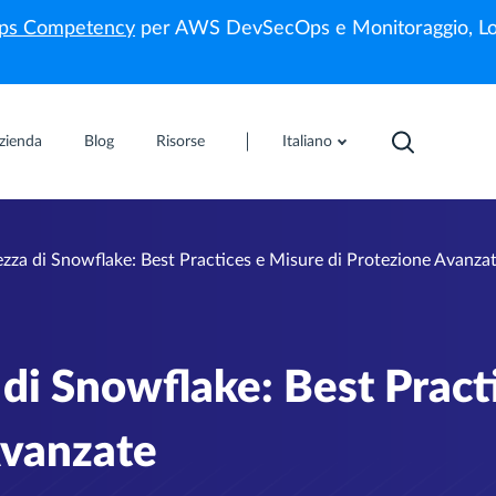
s Competency
per AWS DevSecOps e Monitoraggio, Lo
zienda
Blog
Risorse
Italiano
rezza di Snowflake: Best Practices e Misure di Protezione Avanza
 di Snowflake: Best Pract
Avanzate