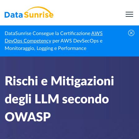
DataSunrise Consegue la Certificazione
AWS
Centro di
Rischi e Mitigazioni degli LLM secondo
DevOps Competency
per AWS DevSecOps e
Homepage
Conoscenza
OWASP
Monitoraggio, Logging e Performance
Rischi e Mitigazioni
degli LLM secondo
OWASP