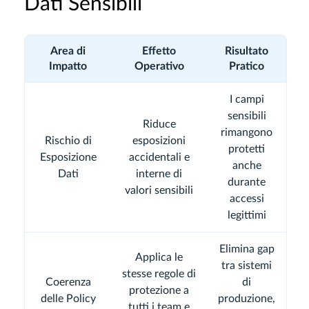
Dati Sensibili
Area di
Effetto
Risultato
Impatto
Operativo
Pratico
I campi
sensibili
Riduce
rimangono
Rischio di
esposizioni
protetti
Esposizione
accidentali e
anche
Dati
interne di
durante
valori sensibili
accessi
legittimi
Elimina gap
Applica le
tra sistemi
stesse regole di
Coerenza
di
protezione a
delle Policy
produzione,
tutti i team e