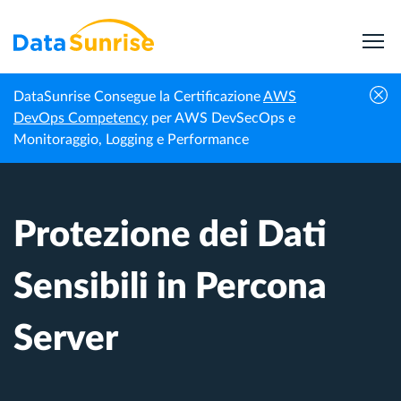
DataSunrise Consegue la Certificazione
AWS
Centro di
Protezione dei Dati Sensibili in Percona
DevOps Competency
per AWS DevSecOps e
Homepage
Conoscenza
Server
Monitoraggio, Logging e Performance
Protezione dei Dati
Sensibili in Percona
Server