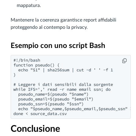
mappatura.
Mantenere la coerenza garantisce report affidabili
proteggendo al contempo la privacy.
Esempio con uno script Bash
#!/bin/bash

function pseudo() {

  echo "$1" | sha256sum | cut -d ' ' -f 1

}

# Leggere i dati sensibili dalla sorgente

while IFS=',' read -r name email ssn; do

  pseudo_name=$(pseudo "$name")

  pseudo_email=$(pseudo "$email")

  pseudo_ssn=$(pseudo "$ssn")

  echo "$pseudo_name,$pseudo_email,$pseudo_ssn" >> 
done < source_data.csv
Conclusione