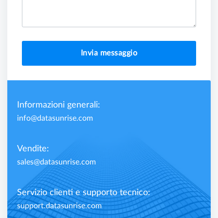
Invia messaggio
Informazioni generali:
info@datasunrise.com
Vendite:
sales@datasunrise.com
Servizio clienti e supporto tecnico:
support.datasunrise.com