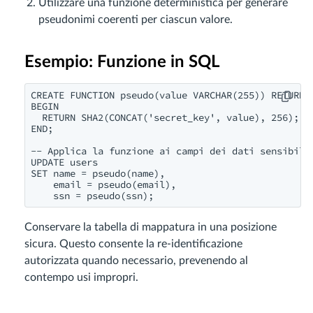
Utilizzare una funzione deterministica per generare
pseudonimi coerenti per ciascun valore.
Esempio: Funzione in SQL
CREATE FUNCTION pseudo(value VARCHAR(255)) RETURNS 
BEGIN

  RETURN SHA2(CONCAT('secret_key', value), 256);

END;

-- Applica la funzione ai campi dei dati sensibili

UPDATE users

SET name = pseudo(name),

    email = pseudo(email),

    ssn = pseudo(ssn);
Conservare la tabella di mappatura in una posizione
sicura. Questo consente la re-identificazione
autorizzata quando necessario, prevenendo al
contempo usi impropri.