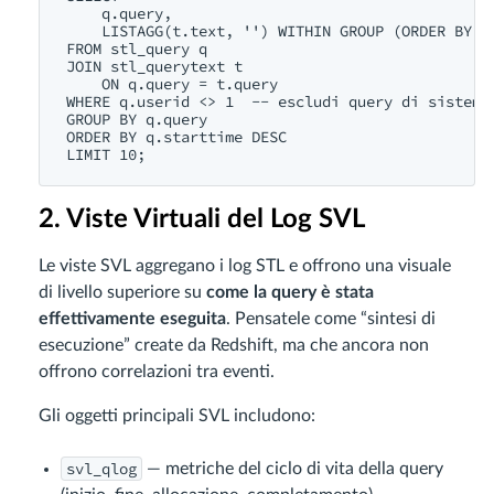
    q.query,

    LISTAGG(t.text, '') WITHIN GROUP (ORDER BY t.
FROM stl_query q

JOIN stl_querytext t 

    ON q.query = t.query

WHERE q.userid <> 1  -- escludi query di sistema

GROUP BY q.query

ORDER BY q.starttime DESC

2. Viste Virtuali del Log SVL
Le viste SVL aggregano i log STL e offrono una visuale
di livello superiore su
come la query è stata
effettivamente eseguita
. Pensatele come “sintesi di
esecuzione” create da Redshift, ma che ancora non
offrono correlazioni tra eventi.
Gli oggetti principali SVL includono:
svl_qlog
— metriche del ciclo di vita della query