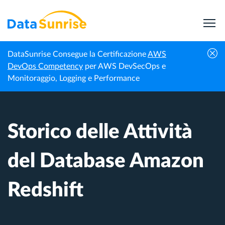
DataSunrise Consegue la Certificazione
AWS
Centro di
Storico delle Attività del Database
DevOps Competency
per AWS DevSecOps e
Homepage
Conoscenza
Amazon Redshift
Monitoraggio, Logging e Performance
Storico delle Attività
del Database Amazon
Redshift