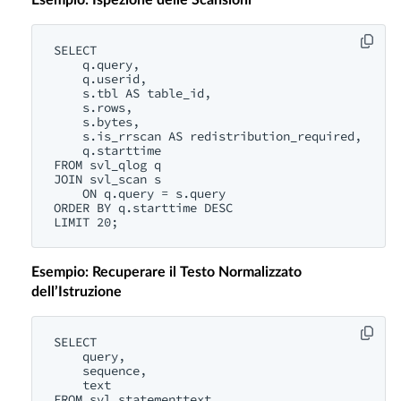
Esempio: Ispezione delle Scansioni
SELECT 

    q.query,

    q.userid,

    s.tbl AS table_id,

    s.rows,

    s.bytes,

    s.is_rrscan AS redistribution_required,

    q.starttime

FROM svl_qlog q

JOIN svl_scan s 

    ON q.query = s.query

ORDER BY q.starttime DESC

Esempio: Recuperare il Testo Normalizzato
dell’Istruzione
SELECT 

    query,

    sequence,

    text

FROM svl_statementtext
