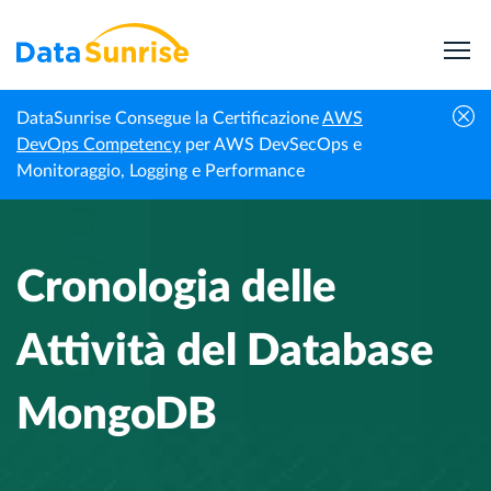
DataSunrise Consegue la Certificazione
AWS
Centro di
Cronologia delle Attività del Database
DevOps Competency
per AWS DevSecOps e
Homepage
Conoscenza
MongoDB
Monitoraggio, Logging e Performance
Cronologia delle
Attività del Database
MongoDB