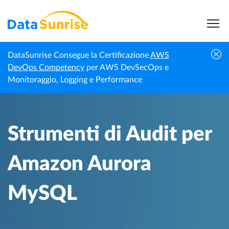
DataSunrise Consegue la Certificazione
AWS
Centro di
Strumenti di Audit per Amazon Aurora
DevOps Competency
per AWS DevSecOps e
Homepage
Conoscenza
MySQL
Monitoraggio, Logging e Performance
Strumenti di Audit per
Amazon Aurora
MySQL