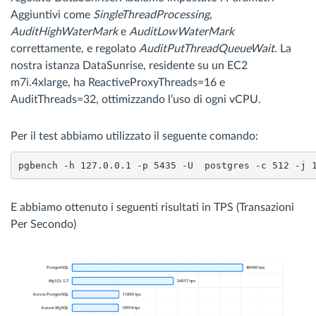
Aggiuntivi come
SingleThreadProcessing
,
AuditHighWaterMark
e
AuditLowWaterMark
correttamente, e regolato
AuditPutThreadQueueWait
. La
nostra istanza DataSunrise, residente su un EC2
m7i.4xlarge, ha ReactiveProxyThreads=16 e
AuditThreads=32, ottimizzando l’uso di ogni vCPU.
Per il test abbiamo utilizzato il seguente comando:
pgbench -h 127.0.0.1 -p 5435 -U  postgres -c 512 -j 
E abbiamo ottenuto i seguenti risultati in TPS (Transazioni
Per Secondo)