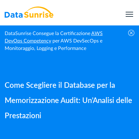
DataSunrise Consegue la Certificazione
AWS
Come Scegliere il Database per la
DevOps Competency
per AWS DevSecOps e
Guide |
Homepage
Memorizzazione Audit: Un’Analisi delle
Monitoraggio, Logging e Performance
DataSunrise
Prestazioni
Come Scegliere il Database per la
Memorizzazione Audit: Un’Analisi delle
Prestazioni