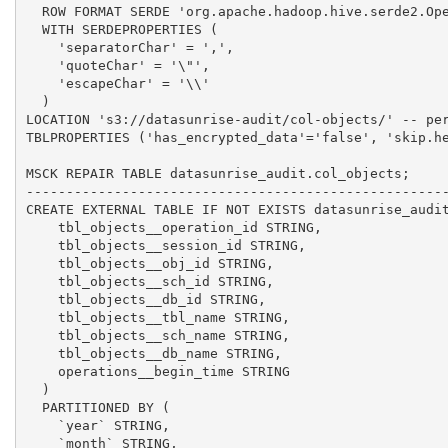
  ROW FORMAT SERDE 'org.apache.hadoop.hive.serde2.Ope
  WITH SERDEPROPERTIES (

    'separatorChar' = ',',

    'quoteChar' = '\"',

    'escapeChar' = '\\'

  )

LOCATION 's3://datasunrise-audit/col-objects/' -- per
TBLPROPERTIES ('has_encrypted_data'='false', 'skip.he
MSCK REPAIR TABLE datasunrise_audit.col_objects;

-----------------------------------------------------
CREATE EXTERNAL TABLE IF NOT EXISTS datasunrise_audit
    tbl_objects__operation_id STRING,

    tbl_objects__session_id STRING,

    tbl_objects__obj_id STRING,

    tbl_objects__sch_id STRING,

    tbl_objects__db_id STRING,

    tbl_objects__tbl_name STRING,

    tbl_objects__sch_name STRING,

    tbl_objects__db_name STRING,

    operations__begin_time STRING

  )

  PARTITIONED BY (

    `year` STRING,

    `month` STRING,
