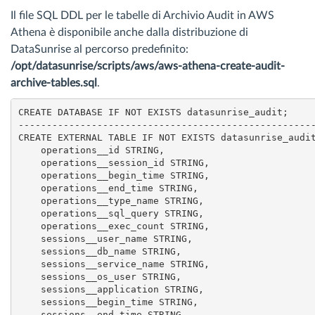
Il file SQL DDL per le tabelle di Archivio Audit in AWS
Athena è disponibile anche dalla distribuzione di
DataSunrise al percorso predefinito:
/opt/datasunrise/scripts/aws/aws-athena-create-audit-
archive-tables.sql
.
CREATE DATABASE IF NOT EXISTS datasunrise_audit;

-----------------------------------------------------
CREATE EXTERNAL TABLE IF NOT EXISTS datasunrise_audit
    operations__id STRING,

    operations__session_id STRING,

    operations__begin_time STRING,

    operations__end_time STRING,

    operations__type_name STRING,

    operations__sql_query STRING,

    operations__exec_count STRING,

    sessions__user_name STRING,

    sessions__db_name STRING,

    sessions__service_name STRING,

    sessions__os_user STRING,

    sessions__application STRING,

    sessions__begin_time STRING,

    sessions__end_time STRING,
