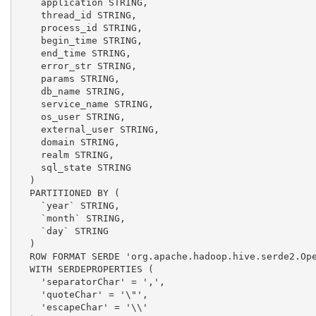
    application STRING,

    thread_id STRING,

    process_id STRING,

    begin_time STRING,

    end_time STRING,

    error_str STRING,

    params STRING,

    db_name STRING,

    service_name STRING,

    os_user STRING,

    external_user STRING,

    domain STRING,

    realm STRING,

    sql_state STRING

  )

  PARTITIONED BY (

    `year` STRING,

    `month` STRING,

    `day` STRING

  )

  ROW FORMAT SERDE 'org.apache.hadoop.hive.serde2.Ope
  WITH SERDEPROPERTIES (

    'separatorChar' = ',',

    'quoteChar' = '\"',

    'escapeChar' = '\\'
