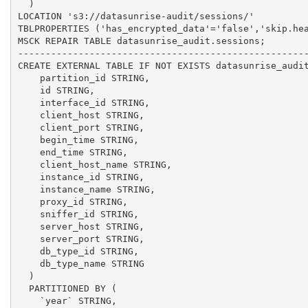
  )

LOCATION 's3://datasunrise-audit/sessions/'

TBLPROPERTIES ('has_encrypted_data'='false','skip.hea
MSCK REPAIR TABLE datasunrise_audit.sessions;

-----------------------------------------------------
CREATE EXTERNAL TABLE IF NOT EXISTS datasunrise_audit
    partition_id STRING,

    id STRING,

    interface_id STRING,

    client_host STRING,

    client_port STRING,

    begin_time STRING,

    end_time STRING,

    client_host_name STRING,

    instance_id STRING,

    instance_name STRING,

    proxy_id STRING,

    sniffer_id STRING,

    server_host STRING,

    server_port STRING,

    db_type_id STRING,

    db_type_name STRING

  )

  PARTITIONED BY (

    `year` STRING,
