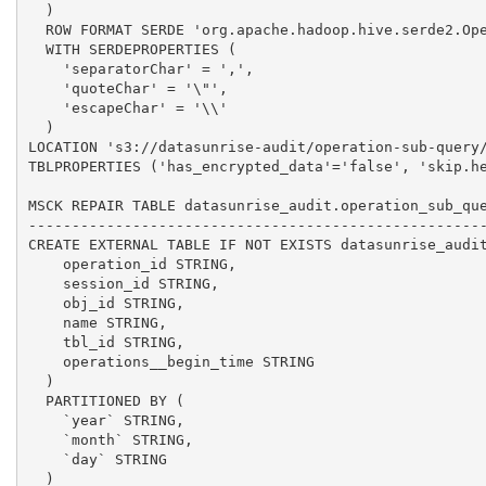
  )

  ROW FORMAT SERDE 'org.apache.hadoop.hive.serde2.Ope
  WITH SERDEPROPERTIES (

    'separatorChar' = ',',

    'quoteChar' = '\"',

    'escapeChar' = '\\'

  )

LOCATION 's3://datasunrise-audit/operation-sub-query/
TBLPROPERTIES ('has_encrypted_data'='false', 'skip.he
MSCK REPAIR TABLE datasunrise_audit.operation_sub_que
-----------------------------------------------------
CREATE EXTERNAL TABLE IF NOT EXISTS datasunrise_audit
    operation_id STRING,

    session_id STRING,

    obj_id STRING,

    name STRING,

    tbl_id STRING,

    operations__begin_time STRING

  )

  PARTITIONED BY (

    `year` STRING,

    `month` STRING,

    `day` STRING

  )
