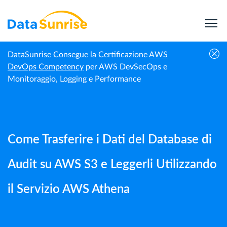
DataSunrise Consegue la Certificazione
AWS
Come Trasferire i Dati del Database di Audit su
DevOps Competency
per AWS DevSecOps e
Guide |
Homepage
AWS S3 e Leggerli Utilizzando il Servizio AWS
Monitoraggio, Logging e Performance
DataSunrise
Athena
Come Trasferire i Dati del Database di
Audit su AWS S3 e Leggerli Utilizzando
il Servizio AWS Athena