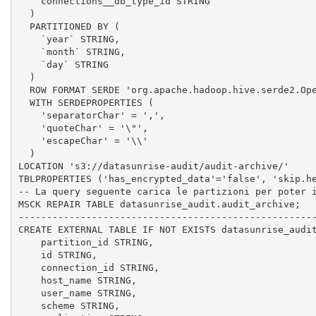
    connections__db_type_id STRING

  )

  PARTITIONED BY (

    `year` STRING,

    `month` STRING,

    `day` STRING

  )

  ROW FORMAT SERDE 'org.apache.hadoop.hive.serde2.Ope
  WITH SERDEPROPERTIES (

    'separatorChar' = ',',

    'quoteChar' = '\"',

    'escapeChar' = '\\'

  )

LOCATION 's3://datasunrise-audit/audit-archive/'

TBLPROPERTIES ('has_encrypted_data'='false', 'skip.he
-- La query seguente carica le partizioni per poter i
MSCK REPAIR TABLE datasunrise_audit.audit_archive;

-----------------------------------------------------
CREATE EXTERNAL TABLE IF NOT EXISTS datasunrise_audit
    partition_id STRING,

    id STRING,

    connection_id STRING,

    host_name STRING,

    user_name STRING,

    scheme STRING,
