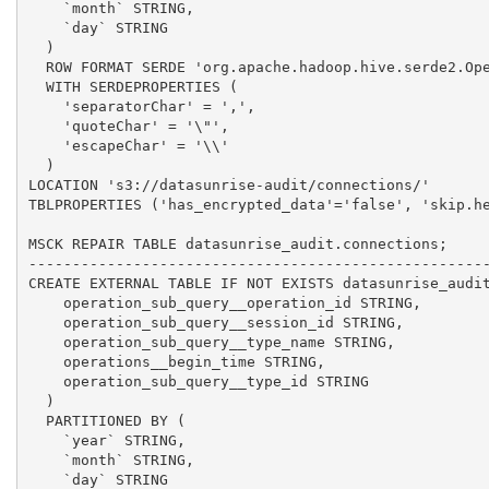
    `month` STRING,

    `day` STRING

  )

  ROW FORMAT SERDE 'org.apache.hadoop.hive.serde2.Ope
  WITH SERDEPROPERTIES (

    'separatorChar' = ',',

    'quoteChar' = '\"',

    'escapeChar' = '\\'

  )

LOCATION 's3://datasunrise-audit/connections/'

TBLPROPERTIES ('has_encrypted_data'='false', 'skip.he
MSCK REPAIR TABLE datasunrise_audit.connections;

-----------------------------------------------------
CREATE EXTERNAL TABLE IF NOT EXISTS datasunrise_audit
    operation_sub_query__operation_id STRING,

    operation_sub_query__session_id STRING,

    operation_sub_query__type_name STRING,

    operations__begin_time STRING,

    operation_sub_query__type_id STRING

  )

  PARTITIONED BY (

    `year` STRING,

    `month` STRING,

    `day` STRING
