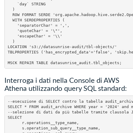
    `day` STRING

  )

  ROW FORMAT SERDE 'org.apache.hadoop.hive.serde2.Ope
  WITH SERDEPROPERTIES (

    'separatorChar' = ',',

    'quoteChar' = '\"',

    'escapeChar' = '\\'

  )

LOCATION 's3://datasunrise-audit/tbl-objects/'

TBLPROPERTIES ('has_encrypted_data'='false', 'skip.he
Interroga i dati nella Console di AWS
Athena utilizzando query SQL standard:
--esecuzione di SELECT contro la tabella audit_archiv
SELECT * FROM audit_archive WHERE year = '2024' and m
--selezione di dati da più tabelle tramite clausola J
SELECT

      r.operations__type_name,

      s.operation_sub_query__type_name,
