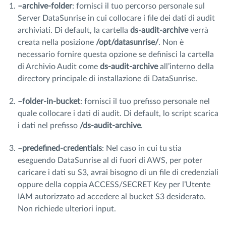
–archive-folder
: fornisci il tuo percorso personale sul
Server DataSunrise in cui collocare i file dei dati di audit
archiviati. Di default, la cartella
ds-audit-archive
verrà
creata nella posizione
/opt/datasunrise/
. Non è
necessario fornire questa opzione se definisci la cartella
di Archivio Audit come
ds-audit-archive
all’interno della
directory principale di installazione di DataSunrise.
–folder-in-bucket
: fornisci il tuo prefisso personale nel
quale collocare i dati di audit. Di default, lo script scarica
i dati nel prefisso
/ds-audit-archive
.
–predefined-credentials
: Nel caso in cui tu stia
eseguendo DataSunrise al di fuori di AWS, per poter
caricare i dati su S3, avrai bisogno di un file di credenziali
oppure della coppia ACCESS/SECRET Key per l’Utente
IAM autorizzato ad accedere al bucket S3 desiderato.
Non richiede ulteriori input.