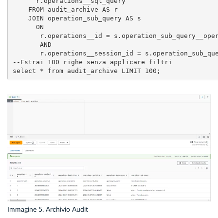
      r.operations__sql_query

    FROM audit_archive AS r

    JOIN operation_sub_query AS s

      ON

       r.operations__id = s.operation_sub_query__oper
       AND

       r.operations__session_id = s.operation_sub_que
--Estrai 100 righe senza applicare filtri

Immagine 5. Archivio Audit