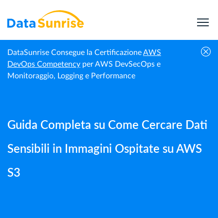
DataSunrise Consegue la Certificazione
AWS
Guide |
Guida Completa su Come Cercare Dati
DevOps Competency
per AWS DevSecOps e
Homepage
DataSunrise
Sensibili in Immagini Ospitate su AWS S3
Monitoraggio, Logging e Performance
Guida Completa su Come Cercare Dati
Sensibili in Immagini Ospitate su AWS
S3