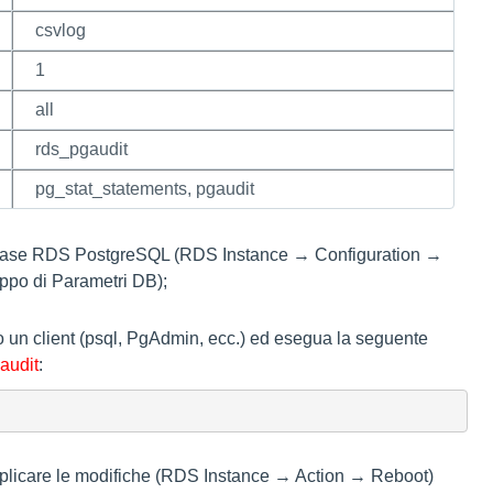
csvlog
1
all
rds_pgaudit
pg_stat_statements, pgaudit
atabase RDS PostgreSQL (RDS Instance → Configuration →
ppo di Parametri DB);
un client (psql, PgAdmin, ecc.) ed esegua la seguente
audit
:
pplicare le modifiche (RDS Instance → Action → Reboot)