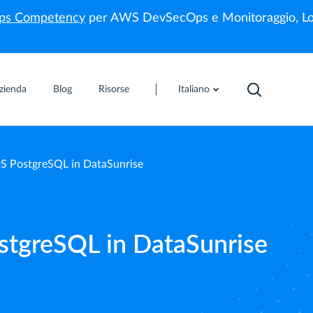
s Competency
per AWS DevSecOps e Monitoraggio, Lo
zienda
Blog
Risorse
Italiano
S PostgreSQL in DataSunrise
stgreSQL in DataSunrise