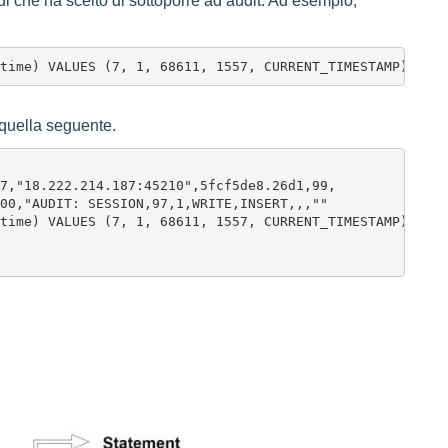
di che ha scelto di sottoporre ad audit. Ad esempio,
mtime) VALUES (7, 1, 68611, 1557, CURRENT_TIMESTAMP);
 quella seguente.
7,"18.222.214.187:45210",5fcf5de8.26d1,99,

00,"AUDIT: SESSION,97,1,WRITE,INSERT,,,""

time) VALUES (7, 1, 68611, 1557, CURRENT_TIMESTAMP);
