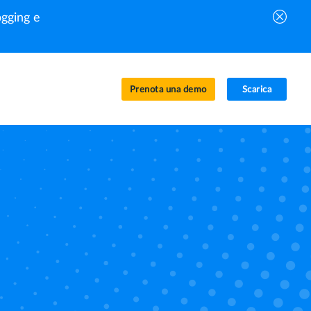
gging e
Prenota una demo
Scarica