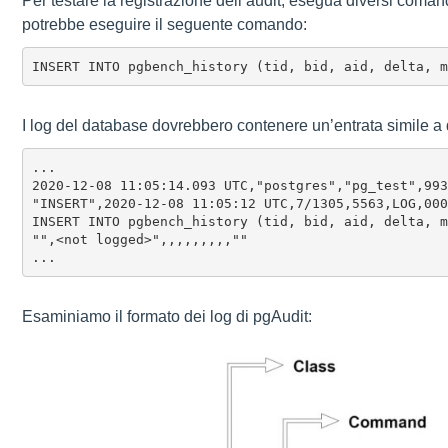
Per testare la registrazione dell’audit, esegua diversi coman
potrebbe eseguire il seguente comando:
INSERT INTO pgbench_history (tid, bid, aid, delta, 
I log del database dovrebbero contenere un’entrata simile a
...

2020-12-08 11:05:14.093 UTC,"postgres","pg_test",993
"INSERT",2020-12-08 11:05:12 UTC,7/1305,5563,LOG,000
INSERT INTO pgbench_history (tid, bid, aid, delta, m
"",<not logged>",,,,,,,,,""

...
Esaminiamo il formato dei log di pgAudit: