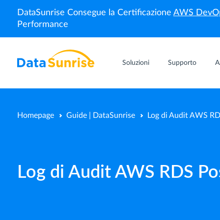
DataSunrise Consegue la Certificazione
AWS DevOp
Performance
Soluzioni
Supporto
A
Homepage
Guide | DataSunrise
Log di Audit AWS RD
Log di Audit AWS RDS Po